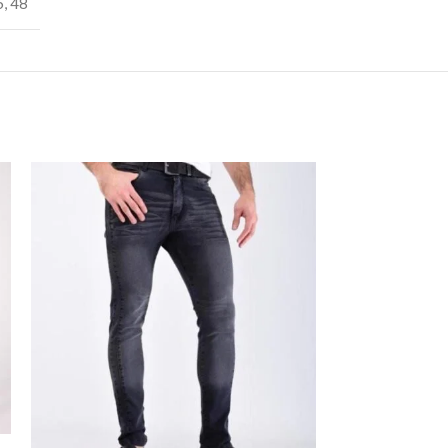
6
,
48
AGOTADO