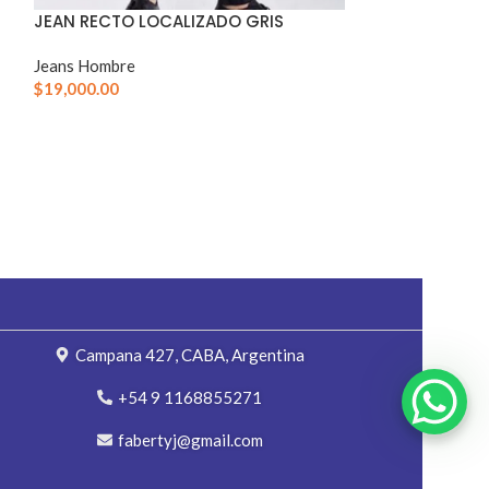
JEAN RECTO N
JEAN RECTO LOCALIZADO GRIS
Jeans Hombre
Jeans Hombre
$
19,000.00
Campana 427, CABA, Argentina
+54 9 1168855271
fabertyj@gmail.com