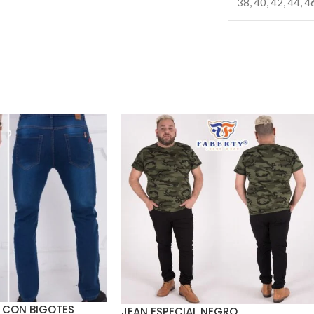
38
,
40
,
42
,
44
,
4
 CON BIGOTES
JEAN ESPECIAL NEGRO