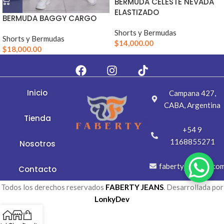
BERMUDA CELESTE NEVADA
ELASTIZADO
BERMUDA BAGGY CARGO
Shorts y Bermudas
Shorts y Bermudas
$
14,000.00
$
18,000.00
Inicio
Campana 427,
CABA, Argentina
Tienda
+54 9
1168855271
Nosotros
fabertyj@gmail.co
Contacto
Todos los derechos reservados
FABERTY JEANS
. Desarrollada por
LonkyDev