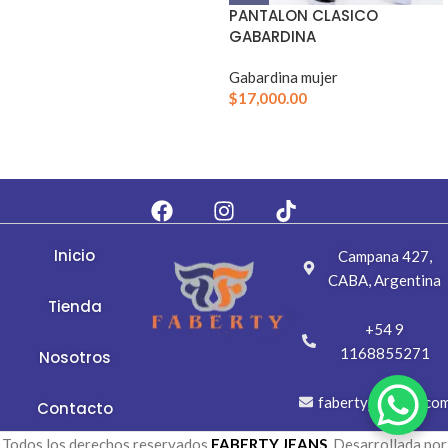
PANTALON CLASICO
GABARDINA
Gabardina mujer
$
17,000.00
Inicio
Campana 427,
CABA, Argentina
Tienda
+54 9
1168855271
Nosotros
fabertyj@gmail.co
Contacto
Todos los derechos reservados
FABERTY JEANS
. Desarrollada por