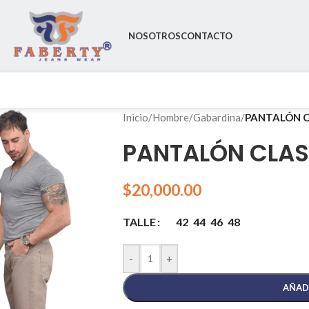
NOSOTROS
CONTACTO
Inicio
/
Hombre
/
Gabardina
/
PANTALÓN C
PANTALÓN CLAS
$
20,000.00
42
44
46
48
TALLE
-
+
AÑAD