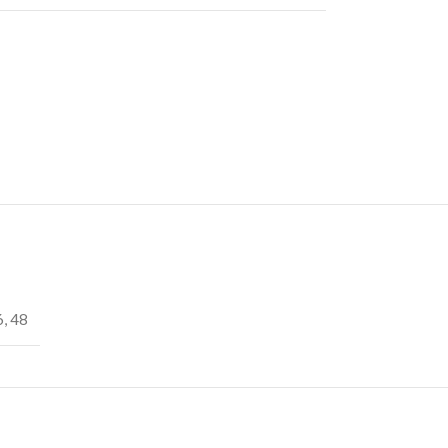
6
,
48