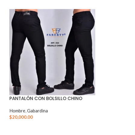
PANTALÓN CON BOLSILLO CHINO
PANTALON GAB
Hombre
,
Gabardina
Gabardina
$
20,000.00
$
22,000.00